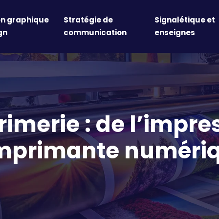
on graphique
Stratégie de
Signalétique et
gn
communication
enseignes
primerie : de l’impr
imprimante numéri