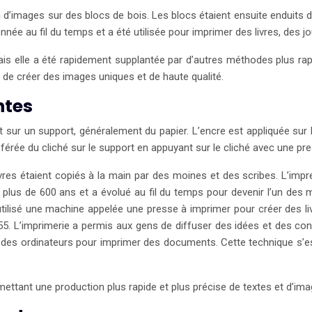
’images sur des blocs de bois. Les blocs étaient ensuite enduits d’e
nnée au fil du temps et a été utilisée pour imprimer des livres, des 
ais elle a été rapidement supplantée par d’autres méthodes plus rapi
et de créer des images uniques et de haute qualité.
ntes
ur un support, généralement du papier. L’encre est appliquée sur la 
sférée du cliché sur le support en appuyant sur le cliché avec une pr
res étaient copiés à la main par des moines et des scribes. L’impr
 a plus de 600 ans et a évolué au fil du temps pour devenir l’un d
lisé une machine appelée une presse à imprimer pour créer des livre
1455. L’imprimerie a permis aux gens de diffuser des idées et des 
 des ordinateurs pour imprimer des documents. Cette technique s’es
mettant une production plus rapide et plus précise de textes et d’ima