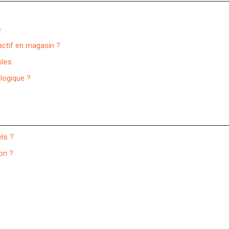
e
actif en magasin ?
bles
ologique ?
els ?
on ?