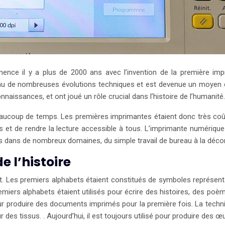
mence il y a plus de 2000 ans avec l’invention de la première imp
onnu de nombreuses évolutions techniques et est devenue un moyen 
naissances, et ont joué un rôle crucial dans l’histoire de l’humanité.
aucoup de temps. Les premières imprimantes étaient donc très coûte
s et de rendre la lecture accessible à tous. L’imprimante numériqu
es dans de nombreux domaines, du simple travail de bureau à la décora
e l’histoire
et. Les premiers alphabets étaient constitués de symboles représe
miers alphabets étaient utilisés pour écrire des histoires, des poèm
ur produire des documents imprimés pour la première fois. La techniqu
s tissus. . Aujourd’hui, il est toujours utilisé pour produire des œuv